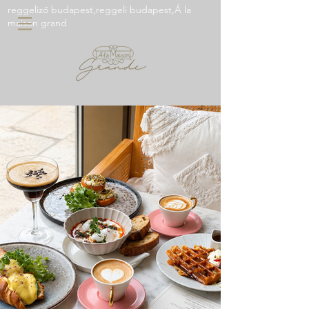
reggeliző budapest,reggeli budapest,Á la
maison grand